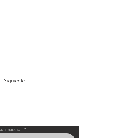
Siguiente
estro Catálogo
 continuación