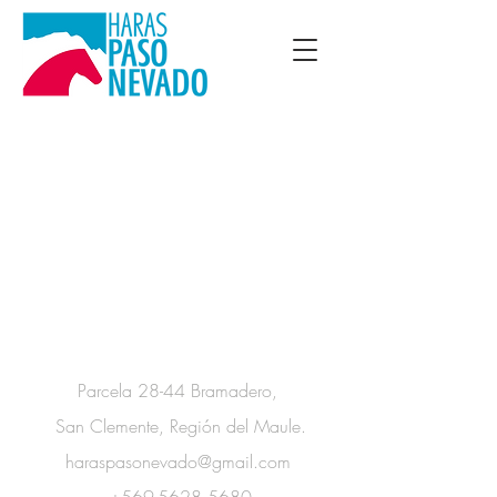
Información de Contacto
Parcela 28-44 Bramadero,
San Clemente, Región del Maule.
haraspasonevado@gmail.com