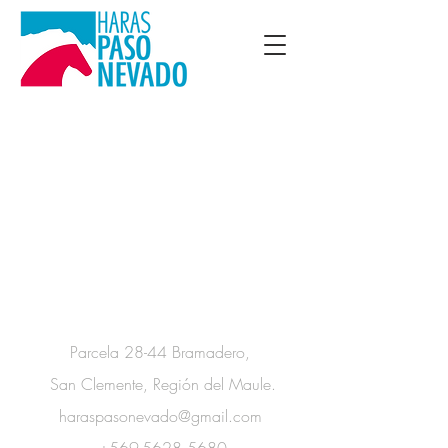
Información de Contacto
Parcela 28-44 Bramadero,
San Clemente, Región del Maule.
haraspasonevado@gmail.com