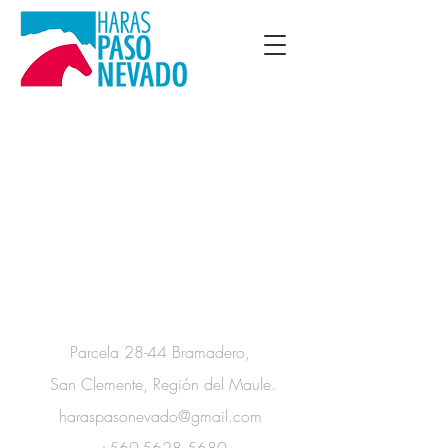
Información de Contacto
Parcela 28-44 Bramadero,
San Clemente, Región del Maule.
haraspasonevado@gmail.com