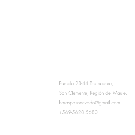
Información de Contact
Parcela 28-44 Bramadero,
San Clemente, Región del Maule.
haraspasonevado@gmail.com
+569-5628 5680