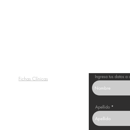
o
Servicio al cliente
Recibe nu
Ingresa tus datos a
Fichas Clínicas
Redes Sociales
Apellido