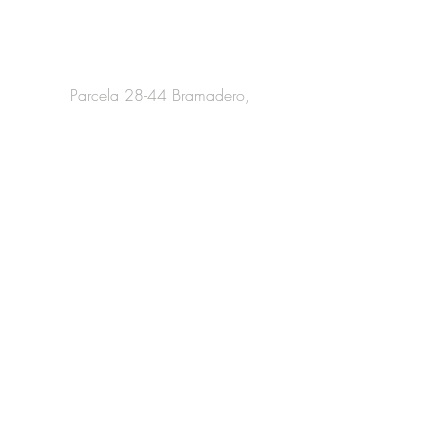
Información de Contacto
Parcela 28-44 Bramadero,
San Clemente, Región del Maule.
haraspasonevado@gmail.com
+569-5628 5680
Servicio al cliente
Fichas Clínicas
Recibe nuestro Catálogo
Ingresa tus datos a continuación
Apellido