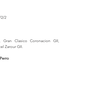
/2/2
, Gran Clasico Coronacion GII, 
l Zarour GII.
 Perro