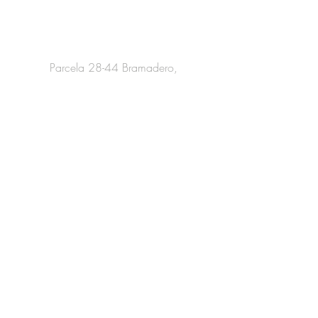
Información de Contacto
Parcela 28-44 Bramadero,
San Clemente, Región del Maule.
haraspasonevado@gmail.com
+569-5628 5680
Servicio al cliente
Fichas Clínicas
Recibe nuestro Catálogo
Ingresa tus datos a continuación
Apellido