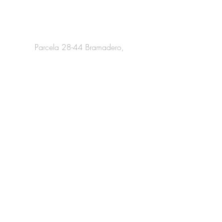
Información de Contacto
Parcela 28-44 Bramadero,
San Clemente, Región del Maule.
haraspasonevado@gmail.com
+569-5628 5680
Servicio al cliente
Fichas Clínicas
Recibe nuestro Catálogo
Ingresa tus datos a continuación
Apellido