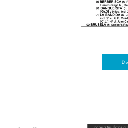
De
o
Servicio al cliente
Recibe nu
Ingresa tus datos a