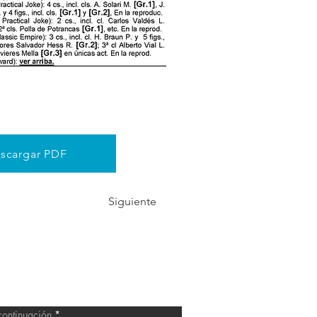
scargar PDF
Siguiente
estro Catálogo
 continuación