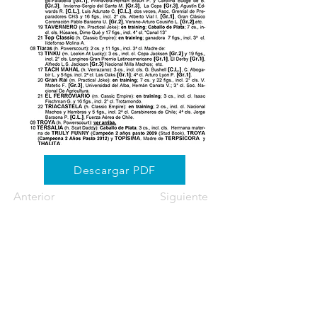
Descargar PDF
Anterior
Siguiente
Información de Contacto
Parcela 28-44 Bramadero,
San Clemente, Región del Maule.